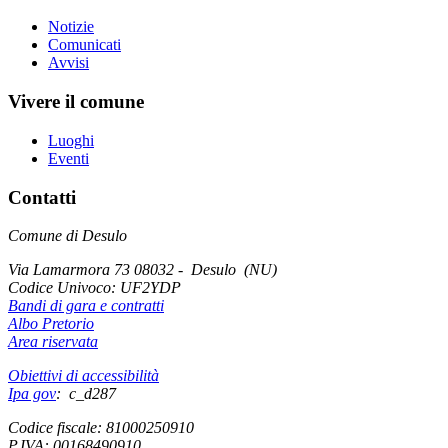
Notizie
Comunicati
Avvisi
Vivere il comune
Luoghi
Eventi
Contatti
Comune di Desulo
Via Lamarmora 73 08032 - Desulo (NU)
Codice Univoco:
UF2YDP
Bandi di gara e contratti
Albo Pretorio
Area riservata
Obiettivi di accessibilità
Ipa gov
: c_d287
Codice fiscale: 81000250910
P.IVA: 00168490910